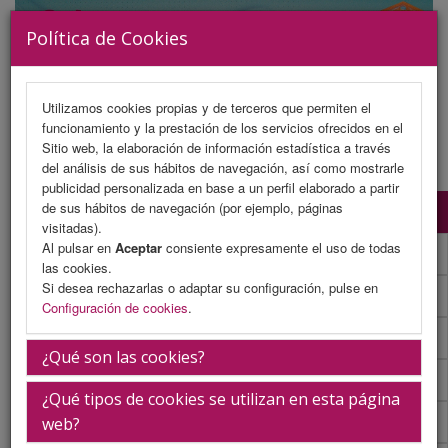
Política de Cookies
Utilizamos cookies propias y de terceros que permiten el
funcionamiento y la prestación de los servicios ofrecidos en el
MENU
Sitio web, la elaboración de información estadística a través
del análisis de sus hábitos de navegación, así como mostrarle
publicidad personalizada en base a un perfil elaborado a partir
de sus hábitos de navegación (por ejemplo, páginas
Programa Científico
visitadas).
Al pulsar en
Aceptar
consiente expresamente el uso de todas
Programa Científico (PDF)
las cookies.
Si desea rechazarlas o adaptar su configuración, pulse en
Cronograma Programa Científico
Configuración de cookies
.
Normativa comunicaciones
¿Qué son las cookies?
Envío de comunicaciones
¿Qué tipos de cookies se utilizan en esta página
Descargar normativa
web?