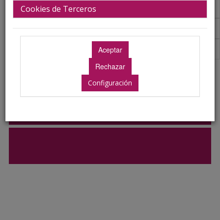
Plantilla
Cookies de Terceros
Premios Comunicaciones
Acreditaciones Científicas
Configuración