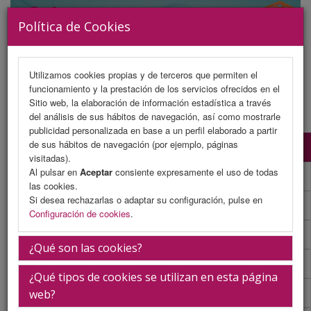
Política de Cookies
Utilizamos cookies propias y de terceros que permiten el
funcionamiento y la prestación de los servicios ofrecidos en el
MENU
Sitio web, la elaboración de información estadística a través
del análisis de sus hábitos de navegación, así como mostrarle
publicidad personalizada en base a un perfil elaborado a partir
de sus hábitos de navegación (por ejemplo, páginas
Programa Científico
visitadas).
Al pulsar en
Aceptar
consiente expresamente el uso de todas
Programa Científico (PDF)
las cookies.
Si desea rechazarlas o adaptar su configuración, pulse en
Cronograma Programa Científico
Configuración de cookies
.
Normativa comunicaciones
¿Qué son las cookies?
Envío de comunicaciones
¿Qué tipos de cookies se utilizan en esta página
Descargar normativa
web?