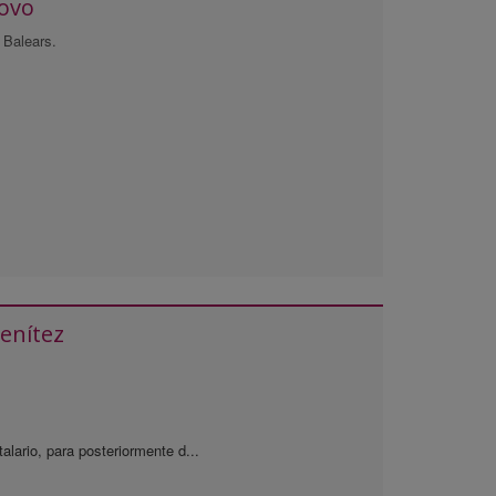
Novo
 Balears.
enítez
talario, para posteriormente d...