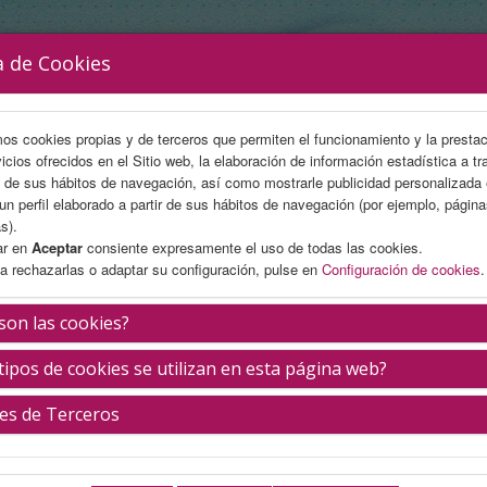
a de Cookies
mos cookies propias y de terceros que permiten el funcionamiento y la presta
vicios ofrecidos en el Sitio web, la elaboración de información estadística a tr
s de sus hábitos de navegación, así como mostrarle publicidad personalizada
un perfil elaborado a partir de sus hábitos de navegación (por ejemplo, págin
s).
ar en
Aceptar
consiente expresamente el uso de todas las cookies.
a rechazarlas o adaptar su configuración, pulse en
Configuración de cookies
.
AREA CIENTÍFICA
INSCRIPCIÓN
ALOJAMIENTO
son las cookies?
tipos de cookies se utilizan en esta página web?
n situación hostil
es de Terceros
Viernes 7 de noviembre
16.00 - 17.15 h.