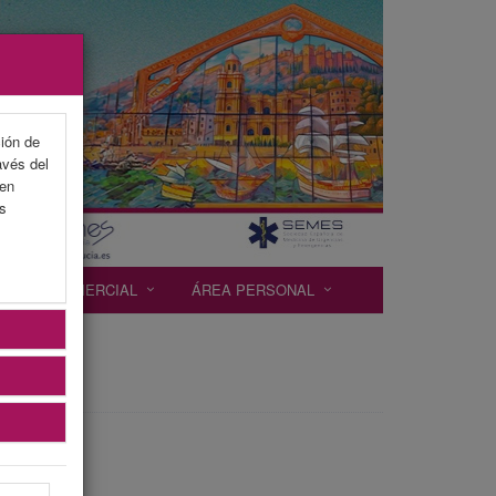
ción de
avés del
 en
as
EXP. COMERCIAL
ÁREA PERSONAL