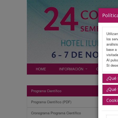
Polític
Utiliza
los ser
análisi
base a 
visitada
Al puls
Si dese
HOME
INFORMACIÓN
COMITÉS
¿Qué 
¿Qué 
Programa Científico
IMV e
Cooki
Programa Científico (PDF)
Cronograma Programa Científico