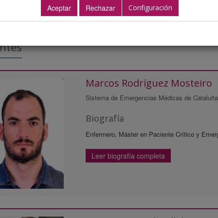
Configuración
ntes
Marcos Rodríguez Mosteiro
Sistema de Emergencias Médicas de Cataluña
Biografía
Enfermero, Máster en Paciente Crítico y Emerg
Leer biografía completa