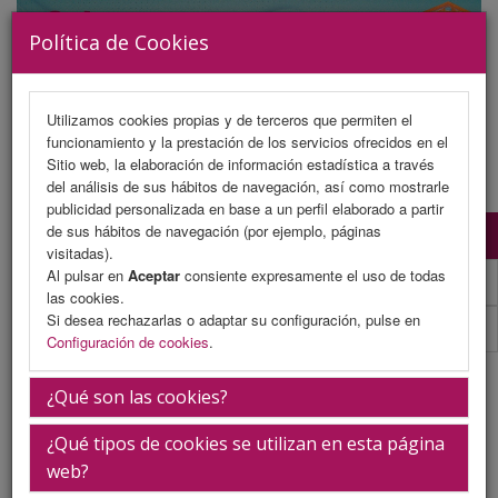
Política de Cookies
Utilizamos cookies propias y de terceros que permiten el
funcionamiento y la prestación de los servicios ofrecidos en el
MENU
Sitio web, la elaboración de información estadística a través
del análisis de sus hábitos de navegación, así como mostrarle
publicidad personalizada en base a un perfil elaborado a partir
de sus hábitos de navegación (por ejemplo, páginas
Comité Organizador
visitadas).
Al pulsar en
Aceptar
consiente expresamente el uso de todas
Comité Científico
las cookies.
Si desea rechazarlas o adaptar su configuración, pulse en
Comité De Honor
Configuración de cookies
.
Comité Organizador
¿Qué son las cookies?
¿Qué tipos de cookies se utilizan en esta página
David López Hidalgo
web?
Miembro