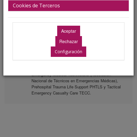
Cookies de Terceros
Emergencias 061. Málaga.
Biografía
Técnico en Emergencias Sanitarias en Centro de
Emergencias Sanitarias 061 de Andalucía desde el
año 2000
Configuración
Instructor en Soporte Vital Básico y Desfibrilador
Externo Automático por ERC y Plan Nacional.
Instructor de programas National Association of
Emergency Medical Technicians (Asociación
Nacional de Técnicos en Emergencias Médicas),
Prehospital Trauma Life Support PHTLS y Tactical
Emergency Casualty Care TECC.