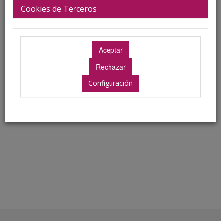
Cookies de Terceros
Hospital Universitario de Jaén.
Biografía
Jefe de Servicio de Urgencias
Hospital Universitario de Jaén
Servicio Andaluz de Salud. Consejería de Salud de la
Configuración
Junta de Andalucía