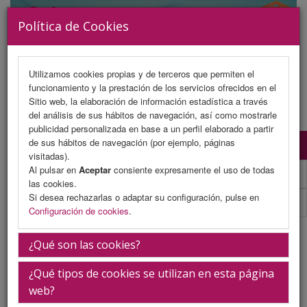
Política de Cookies
Utilizamos cookies propias y de terceros que permiten el
funcionamiento y la prestación de los servicios ofrecidos en el
MENU
Sitio web, la elaboración de información estadística a través
del análisis de sus hábitos de navegación, así como mostrarle
publicidad personalizada en base a un perfil elaborado a partir
de sus hábitos de navegación (por ejemplo, páginas
Comité Organizador
visitadas).
Al pulsar en
Aceptar
consiente expresamente el uso de todas
Comité Científico
las cookies.
Si desea rechazarlas o adaptar su configuración, pulse en
Comité De Honor
Configuración de cookies
.
Comité Organizador
¿Qué son las cookies?
¿Qué tipos de cookies se utilizan en esta página
José Cobo Muñoz
web?
Miembro