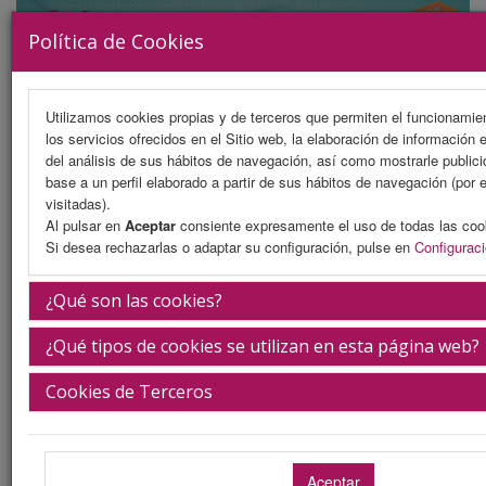
Política de Cookies
Utilizamos cookies propias y de terceros que permiten el funcionamien
los servicios ofrecidos en el Sitio web, la elaboración de información 
MENU
del análisis de sus hábitos de navegación, así como mostrarle public
base a un perfil elaborado a partir de sus hábitos de navegación (por 
visitadas).
Al pulsar en
Aceptar
consiente expresamente el uso de todas las coo
Presentación
Si desea rechazarlas o adaptar su configuración, pulse en
Configurac
La ciudad
¿Qué son las cookies?
La sede
¿Qué tipos de cookies se utilizan en esta página web?
iEvents
Cookies de Terceros
Secretaría Técnica
Información general