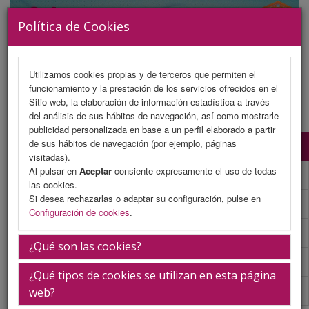
Política de Cookies
Utilizamos cookies propias y de terceros que permiten el
funcionamiento y la prestación de los servicios ofrecidos en el
MENU
Sitio web, la elaboración de información estadística a través
del análisis de sus hábitos de navegación, así como mostrarle
publicidad personalizada en base a un perfil elaborado a partir
de sus hábitos de navegación (por ejemplo, páginas
Presentación
visitadas).
Al pulsar en
Aceptar
consiente expresamente el uso de todas
La ciudad
las cookies.
Si desea rechazarlas o adaptar su configuración, pulse en
La sede
Configuración de cookies
.
iEvents
¿Qué son las cookies?
Secretaría Técnica
¿Qué tipos de cookies se utilizan en esta página
Información general
web?